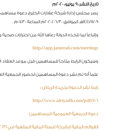
تاريخ النشر: 9 يونيو، 2020م
يسر مجلس إدارة شركة عقارات الخليج دعوة مساهمي الش
1441/11/09هـ الموافق 2020/06/30م الساعة 07:30م .
وإتباعاً لما تتخذه الدولة رعاها الله من احترازات صحي
http://app.jameeah.com/meetings
وسيكون الرابط متاحاً للمساهمين قبل موعد انعقاد ال
علماً أنه تم نشر دعوة المساهمين لحضور الجمعية العمومية العادية بجريدة
رابط نشر الدعوة بجريدة الرياض :
http://www.alriyadh.com/pdf/#06
دعوة الجمعية العمومية للمساهمين
القوائم المالية للشركة للسنة المالية المنتهية في 2019/12/31 م